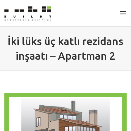
Tog
nav
İki lüks üç katlı rezidans
inşaatı – Apartman 2