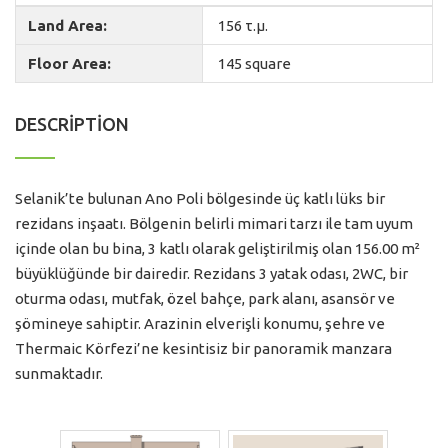
Land Area:
156 τ.μ.
Floor Area:
145 square
DESCRIPTION
Selanik’te bulunan Ano Poli bölgesinde üç katlı lüks bir
rezidans inşaatı. Bölgenin belirli mimari tarzı ile tam uyum
içinde olan bu bina, 3 katlı olarak geliştirilmiş olan 156.00 m²
büyüklüğünde bir dairedir. Rezidans 3 yatak odası, 2WC, bir
oturma odası, mutfak, özel bahçe, park alanı, asansör ve
şömineye sahiptir. Arazinin elverişli konumu, şehre ve
Thermaic Körfezi’ne kesintisiz bir panoramik manzara
sunmaktadır.