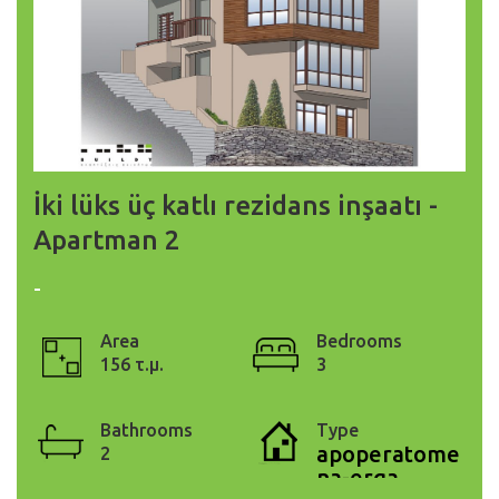
İki lüks üç katlı rezidans inşaatı -
Apartman 2
-
Area
Bedrooms
156 τ.μ.
3
Bathrooms
Type
apoperatome
2
na-erga